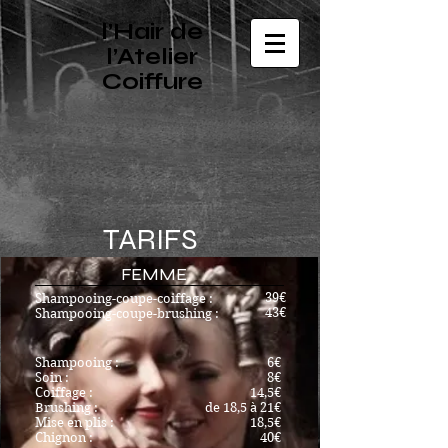
l’Hair de
l’Atelier
Coiffure
TARIFS
FEMME
39€
Shampooing-coupe-coiffage :
43€
Shampooing-coupe-brushing :
Shampooing :
6€
Soin :
8€
Coiffage :
14,5€
Brushing :
de 18,5 à 21€
Mise en plis :
18,5€
Chignon :
40€